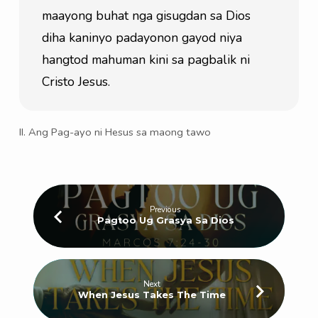
maayong buhat nga gisugdan sa Dios 
diha kaninyo padayonon gayod niya 
hangtod mahuman kini sa pagbalik ni 
Cristo Jesus.
II. Ang Pag-ayo ni Hesus sa maong tawo
Previous
Pagtoo Ug Grasya Sa Dios
Next
When Jesus Takes The Time