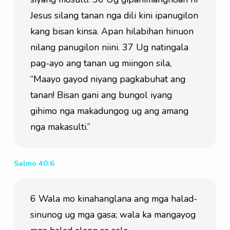
Jesus silang tanan nga dili kini ipanugilon 
kang bisan kinsa. Apan hilabihan hinuon 
nilang panugilon niini. 37 Ug natingala 
pag-ayo ang tanan ug miingon sila, 
“Maayo gayod niyang pagkabuhat ang 
tanan! Bisan gani ang bungol iyang 
gihimo nga makadungog ug ang amang 
nga makasulti.”
Salmo 40:6
6 Wala mo kinahanglana ang mga halad-
sinunog ug mga gasa; wala ka mangayog 