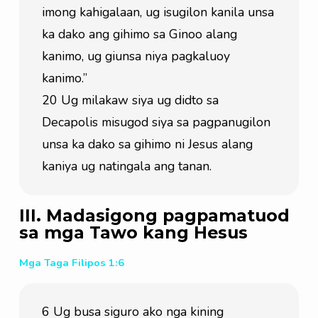
imong kahigalaan, ug isugilon kanila unsa 
ka dako ang gihimo sa Ginoo alang 
kanimo, ug giunsa niya pagkaluoy 
kanimo.”

20 Ug milakaw siya ug didto sa 
Decapolis misugod siya sa pagpanugilon 
unsa ka dako sa gihimo ni Jesus alang 
kaniya ug natingala ang tanan.
III. Madasigong pagpamatuod
sa mga Tawo kang Hesus
Mga Taga Filipos 1:6
6 Ug busa siguro ako nga kining 