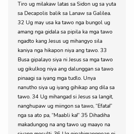
Tiro ug milakaw latas sa Sidon ug sa yuta 
sa Decapolis balik sa Lanaw sa Galilea. 
32 Ug may usa ka tawo nga bungol ug 
amang nga gidala sa pipila ka mga tawo 
ngadto kang Jesus ug mihangyo sila 
kaniya nga hikapon niya ang tawo. 33 
Busa gipalayo siya ni Jesus sa mga tawo 
ug gikulkog niya ang dalunggan sa tawo 
pinaagi sa iyang mga tudlo. Unya 
nanutho siya ug iyang gihikap ang dila sa 
tawo. 34 Ug mihangad si Jesus sa langit, 
nanghupaw ug miingon sa tawo, “Efata!” 
nga sa ato pa, “Maabli ka!” 35 Dihadiha 
makadungog na ang tawo ug maayo na 
siyang mosulti. 36 Ug gipahimangnoan ni 