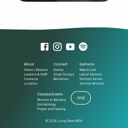
About
Connect
Sermons
Vision | Mission
Events
Watch Live
Leaders & Staff
Small Groups
Latest Sermon
Contacts
Ministries
Sermon Series
Location
Sermon Archive
Classes/Events
GIVE
Women In Ministry
Eschatology
Prayer and Fasting
© 2026 Living Word NRA