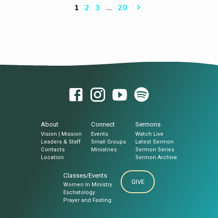
and flogged in the synagogues. On account
1
2
3
…
20
of me you will stand before governors and
kings as witnesses to them.And the gospel
must first be preached to all
nations.Whenever you are arrested and
brought to trial, do not…
About
Connect
Sermons
Vision | Mission
Events
Watch Live
Leaders & Staff
Small Groups
Latest Sermon
Contacts
Ministries
Sermon Series
Location
Sermon Archive
Classes/Events
GIVE
Women In Ministry
Eschatology
Prayer and Fasting