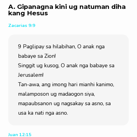
A. Gipanagna kini ug natuman diha
kang Hesus
Zacarias 9:9
9 Paglipay sa hilabihan, O anak nga 
babaye sa Zion!
Singgit ug kusog, O anak nga babaye sa 
Jerusalem!
Tan-awa, ang imong hari mianhi kanimo,
malamposon ug madaogon siya,
mapaubsanon ug nagsakay sa asno, sa 
usa ka nati nga asno.
Juan 12:15