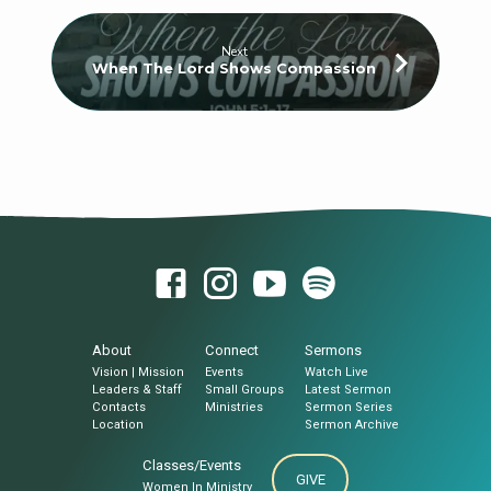
Next
When The Lord Shows Compassion
About
Connect
Sermons
Vision | Mission
Events
Watch Live
Leaders & Staff
Small Groups
Latest Sermon
Contacts
Ministries
Sermon Series
Location
Sermon Archive
Classes/Events
GIVE
Women In Ministry