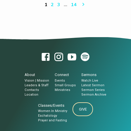
disputing with one another, and seeing
“Ang sugo…
1
2
3
…
14
that he answered them well, asked him,
“Which commandment is the most
important of all?”Jesus answered, “The most
important is, ‘Hear, O Israel: The Lord our
God, the Lord is one.And you shall love the
Lord…
About
Connect
Sermons
Vision | Mission
Events
Watch Live
Leaders & Staff
Small Groups
Latest Sermon
Contacts
Ministries
Sermon Series
Location
Sermon Archive
Classes/Events
GIVE
Women In Ministry
Eschatology
Prayer and Fasting