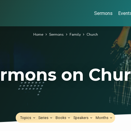
Sermons
Event
Home
Sermons
Family
Church
rmons on Chu
Topics
Series
Books
Speakers
Months