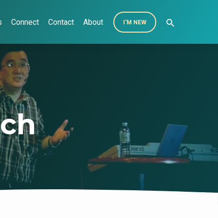
s
Connect
Contact
About
I’M NEW
rch