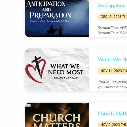
moluntad.”
Anticipation
DEC 19, 2023 TU
Sermon Title: A
Sermon Text: ISAI
Series: EMMANUEL
CELEBRATING, T
ARNOLD ALO Ser
For to us a child i
the government wi
What We N
will be calledWon
God,Everlasting Fa
NOV 14, 2023 T
greatness of his 
will be no end.He 
“You will never kno
throneand over hi
you know the empt
upholding itwith j
Christ.” Charles 
WE NEED MOST Se
21 (NIV) Sermon 
PLAN FOR GOD’S 
Sermon Notes: EP
Church Matt
this reason I knee
whom his whole fa
NOV 2, 2023 TH