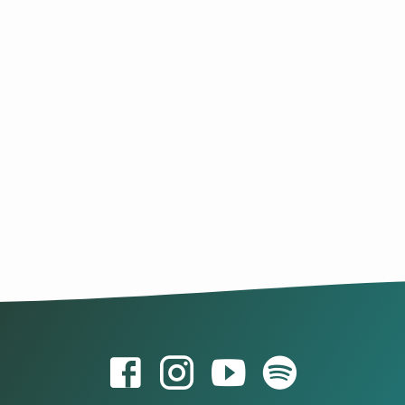
i usab init. Maayo unta ug