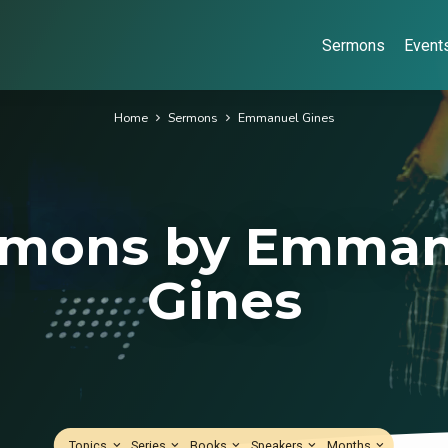
Sermons
Event
Home
Sermons
Emmanuel Gines
rmons by Emman
Gines
Topics
Series
Books
Speakers
Months