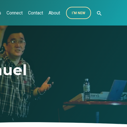
s
Connect
Contact
About
I’M NEW
uel