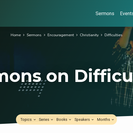
Sermons
Event
Home
Sermons
Encouragement
Christianity
Difficulties
ons on Difficu
Topics
Series
Books
Speakers
Months