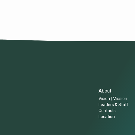
they had done and
them, “Come away 
place and rest…
About
Vision | Mission
Leaders & Staff
Contacts
Location