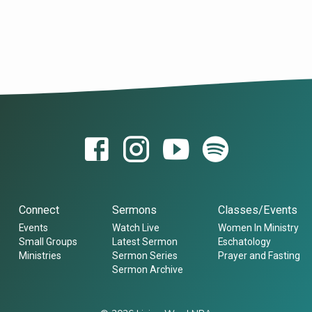
 taught.31 And he said to
by yourselves to a desolate
Connect
Sermons
Classes/Events
Events
Watch Live
Women In Ministry
Small Groups
Latest Sermon
Eschatology
Ministries
Sermon Series
Prayer and Fasting
Sermon Archive