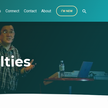
s
Connect
Contact
About
I’M NEW
lties